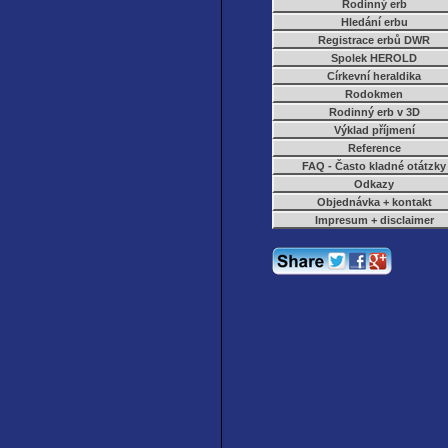
Rodinný erb
Hledání erbu
Registrace erbů DWR
Spolek HEROLD
Církevní heraldika
Rodokmen
Rodinný erb v 3D
Výklad příjmení
Reference
FAQ - Často kladné otátzky
Odkazy
Objednávka + kontakt
Impresum + disclaimer