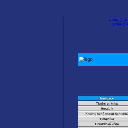
rodinný er
znalecký
Navigace
Titulní stránka
Heraldik
Kritéria serióznosti heraldik
Heraldika
Heraldická věda