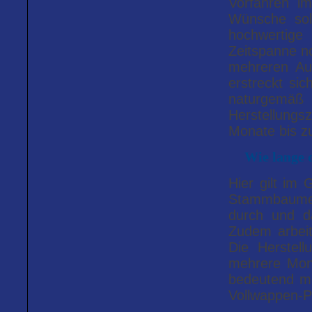
Vorfahren i
Wünsche soll
hochwertige 
Zeitspanne no
mehreren Auf
erstreckt s
naturgemäß
Herstellung
Monate bis z
Wie lange 
Hier gilt im 
Stammbaumes
durch und da
Zudem arbeit
Die Herstell
mehrere Mon
bedeutend meh
Vollwappen-P