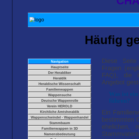
CHA
Häufig ge
Diese Seite
Navigation
Fragen (engl
Hauptseite
Der Heraldiker
FAQ), die 
Heraldik
Angebot geste
Heraldische Wissenschaft
Familienwappen
Was ist ei
Wappensuche
führen?
Deutsche Wappenrolle
Verein HEROLD
Ein Familie
Kirchliche Amtsheraldik
Wappenschwindel - Wappenhandel
bestimmten G
Stammbaum
ehelichen,
Familienwappen in 3D
Stammvaters
Namensbedeutung