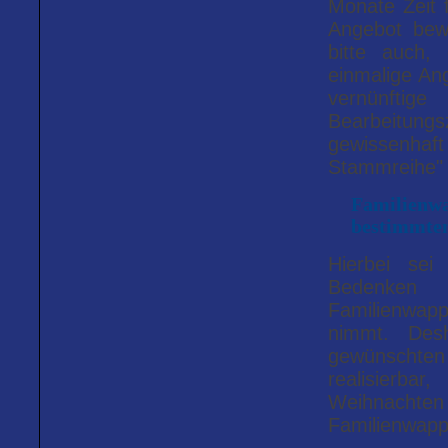
Monate Zeit 
Angebot bew
bitte auch,
einmalige Ang
vernünftig
Bearbeitungsz
gewissenhaf
Stammreihe" 
Familienwa
bestimmten 
Hierbei sei
Bedenken 
Familienwap
nimmt. Des
gewünschten Z
realisierba
Weihnachten
Familienwappe