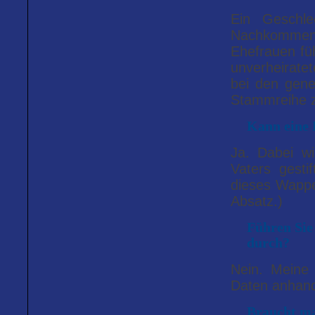
Ein Geschle
Nachkomme
Ehefrauen fü
unverheirate
bei den gene
Stammreihe z
Kann eine 
Ja. Dabei w
Vaters gesti
dieses Wappe
Absatz.)
Führen Sie
durch?
Nein. Meine 
Daten anhand
Braucht ma