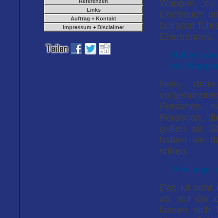
Wappen zu 
Referenzen
Links
Ehefrauen un
Auftrag + Kontakt
heiraten füh
Impressum + Disclaimer
Ehemannes.
Haben uneh
ein Wappen
Nein, den
vorgenannte
Personen ni
Personen, di
gelten als 
haben sie d
stiften.
Wie lange 
Das ist sehr 
ab, auf die 
lassen sich