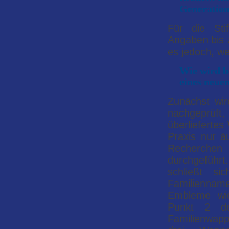
Generation
Für die Sti
Angaben bis z
es jedoch, w
Wie wird be
eines neue
Zunächst wird
nachgeprüft, 
überliefertes
Praxis nur ä
Recherche
durchgefüh
schließt s
Familienna
Embleme wi
Punkt 2 de
Familienwapp