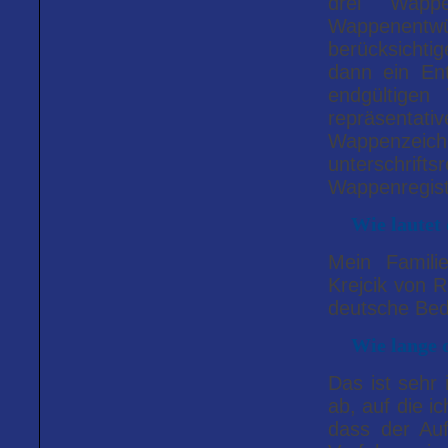
drei Wappe
Wappenentw
berücksicht
dann ein En
endgültigen
repräsent
Wappenzeich
unterschr
Wappenregist
Wie lautet
Mein Famili
Krejcik von 
deutsche Bed
Wie lange 
Das ist sehr 
ab, auf die i
dass der Auf